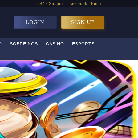
24*7 Support
Facebook
Email
LOGIN
SIGN UP
O
SOBRE NÓS
CASINO
ESPORTS