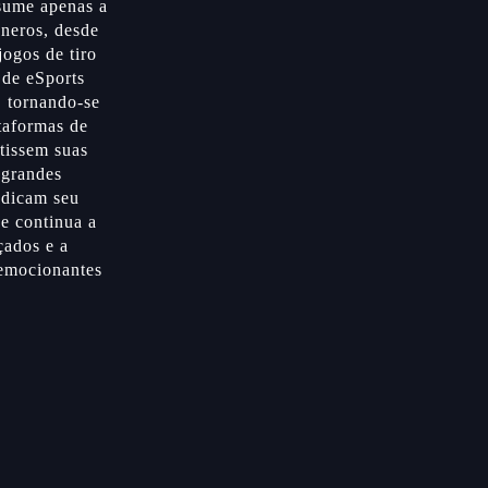
esume apenas a
êneros, desde
ogos de tiro
 de eSports
, tornando-se
ataformas de
tissem suas
grandes
ndicam seu
e continua a
çados e a
 emocionantes