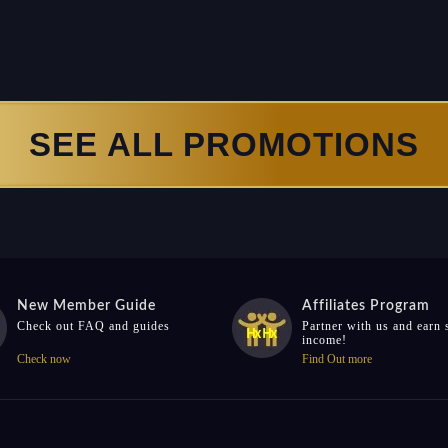
SEE ALL PROMOTIONS
New Member Guide
Affiliates Program
Check out FAQ and guides
Partner with us and earn
income!
Check now
Find Out more