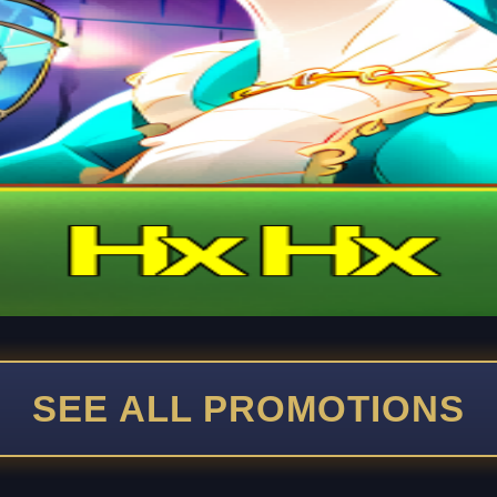
SEE ALL PROMOTIONS