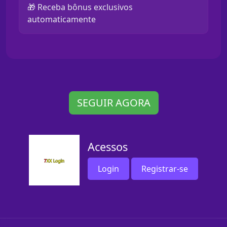
🎁 Receba bônus exclusivos
automaticamente
SEGUIR AGORA
Acessos
Login
Registrar-se