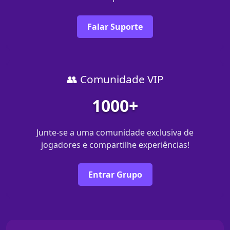
Falar Suporte
👥 Comunidade VIP
1000+
Junte-se a uma comunidade exclusiva de
jogadores e compartilhe experiências!
Entrar Grupo