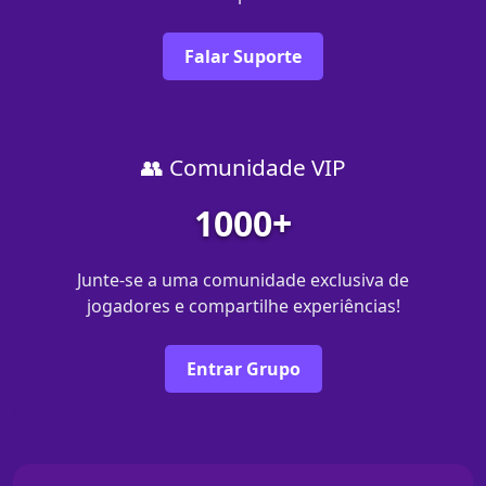
Falar Suporte
👥 Comunidade VIP
1000+
Junte-se a uma comunidade exclusiva de
jogadores e compartilhe experiências!
Entrar Grupo