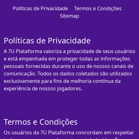
Políticas de Privacidade
Termos e Condições
Sitemap
Políticas de Privacidade
A 7U Plataforma valoriza a privacidade de seus usuários
e está empenhada em proteger todas as informações
pessoais fornecidas durante o uso de nossos canais de
comunicação. Todos os dados coletados são utilizados
exclusivamente para fins de melhoria contínua da
experiência de nossos jogadores.
Termos e Condições
Os usuários da 7U Plataforma concordam em respeitar