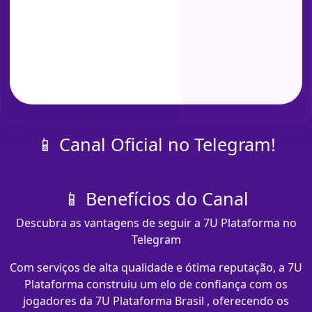
📱 Canal Oficial no Telegram!
📱 Benefícios do Canal
Descubra as vantagens de seguir a 7U Plataforma no
Telegram
Com serviços de alta qualidade e ótima reputação, a 7U
Plataforma construiu um elo de confiança com os
jogadores da 7U Plataforma Brasil , oferecendo os