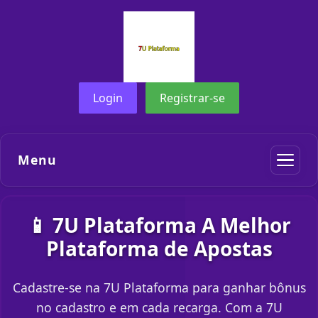
Login
Registrar-se
Menu
📱 7U Plataforma A Melhor
Plataforma de Apostas
Cadastre-se na 7U Plataforma para ganhar bônus
no cadastro e em cada recarga. Com a 7U