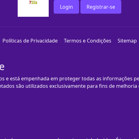
Login
Registrar-se
Políticas de Privacidade
Termos e Condições
Sitemap
de
rios e está empenhada em proteger todas as informações p
tados são utilizados exclusivamente para fins de melhoria