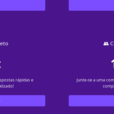
reto
👥 
t
espostas rápidas e
Junte-se a uma com
lizado!
compa
e