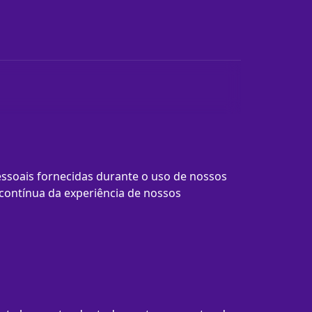
essoais fornecidas durante o uso de nossos
 contínua da experiência de nossos