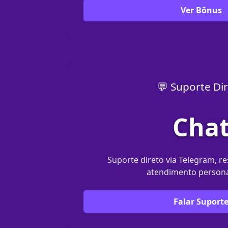
Ver Bônus
💬 Suporte Di
Cha
Suporte direto via Telegram, r
atendimento persona
Falar Suport