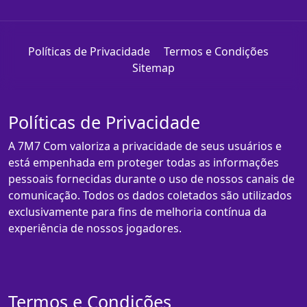
Políticas de Privacidade
Termos e Condições
Sitemap
Políticas de Privacidade
A 7M7 Com valoriza a privacidade de seus usuários e
está empenhada em proteger todas as informações
pessoais fornecidas durante o uso de nossos canais de
comunicação. Todos os dados coletados são utilizados
exclusivamente para fins de melhoria contínua da
experiência de nossos jogadores.
Termos e Condições