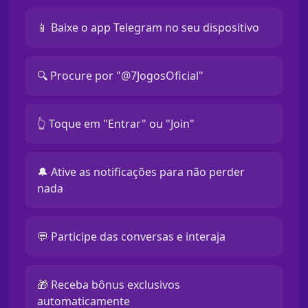
📱 Baixe o app Telegram no seu dispositivo
🔍 Procure por "@7JogosOficial"
👆 Toque em "Entrar" ou "Join"
🔔 Ative as notificações para não perder
nada
💬 Participe das conversas e interaja
🎁 Receba bônus exclusivos
automaticamente