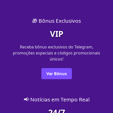
🎁 Bônus Exclusivos
VIP
Receba bônus exclusivos do Telegram,
promoções especiais e códigos promocionais
únicos!
Ver Bônus
📢 Notícias em Tempo Real
24/7