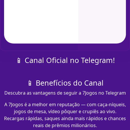
📱 Canal Oficial no Telegram!
📱 Benefícios do Canal
Descubra as vantagens de seguir a 7Jogos no Telegram
A 7Jogos é a melhor em reputação — com caça-níqueis,
jogos de mesa, vídeo pôquer e crupiês ao vivo.
Recargas rápidas, saques ainda mais rápidos e chances
reais de prêmios milionários.