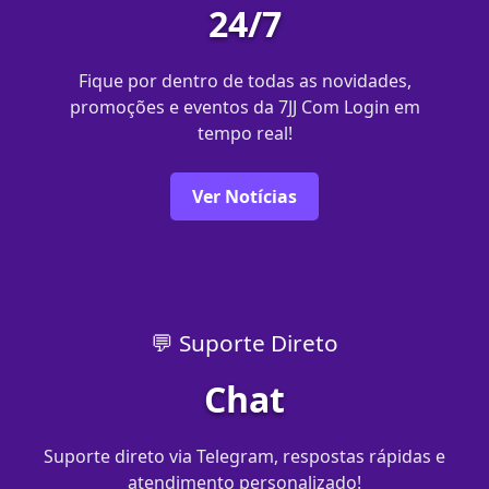
24/7
Fique por dentro de todas as novidades,
promoções e eventos da 7JJ Com Login em
tempo real!
Ver Notícias
💬 Suporte Direto
Chat
Suporte direto via Telegram, respostas rápidas e
atendimento personalizado!