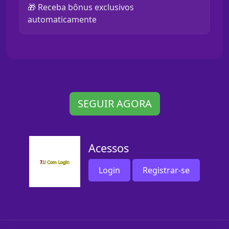
🎁 Receba bônus exclusivos
automaticamente
SEGUIR AGORA
Acessos
Login
Registrar-se