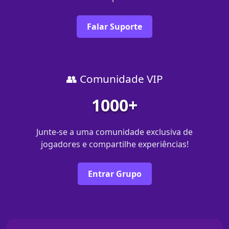
Falar Suporte
👥 Comunidade VIP
1000+
Junte-se a uma comunidade exclusiva de
jogadores e compartilhe experiências!
Entrar Grupo