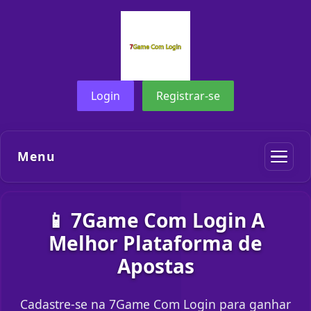
Login
Registrar-se
Menu
📱 7Game Com Login A
Melhor Plataforma de
Apostas
Cadastre-se na 7Game Com Login para ganhar