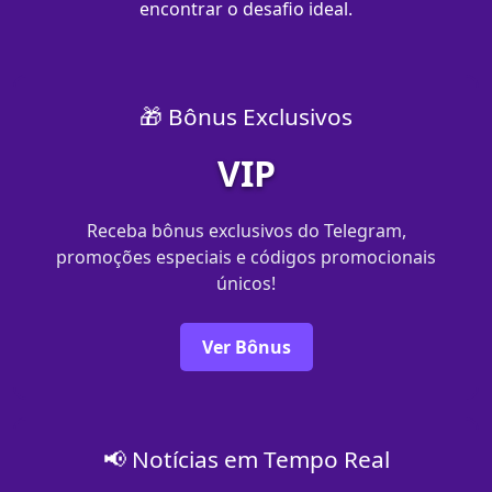
encontrar o desafio ideal.
🎁 Bônus Exclusivos
VIP
Receba bônus exclusivos do Telegram,
promoções especiais e códigos promocionais
únicos!
Ver Bônus
📢 Notícias em Tempo Real