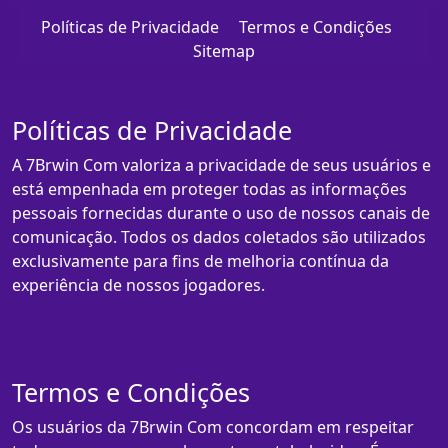
Políticas de Privacidade
Termos e Condições
Sitemap
Políticas de Privacidade
A 7Brwin Com valoriza a privacidade de seus usuários e
está empenhada em proteger todas as informações
pessoais fornecidas durante o uso de nossos canais de
comunicação. Todos os dados coletados são utilizados
exclusivamente para fins de melhoria contínua da
experiência de nossos jogadores.
Termos e Condições
Os usuários da 7Brwin Com concordam em respeitar