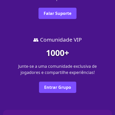
Falar Suporte
👥 Comunidade VIP
1000+
Junte-se a uma comunidade exclusiva de
jogadores e compartilhe experiências!
Entrar Grupo