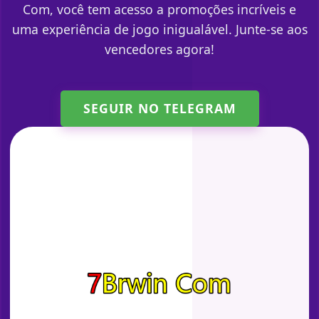
Com, você tem acesso a promoções incríveis e
uma experiência de jogo inigualável. Junte-se aos
vencedores agora!
SEGUIR NO TELEGRAM