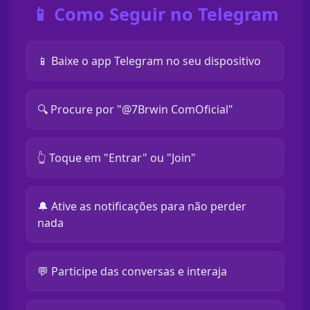
📱 Como Seguir no Telegram
📱 Baixe o app Telegram no seu dispositivo
🔍 Procure por "@7Brwin ComOficial"
👆 Toque em "Entrar" ou "Join"
🔔 Ative as notificações para não perder
nada
💬 Participe das conversas e interaja