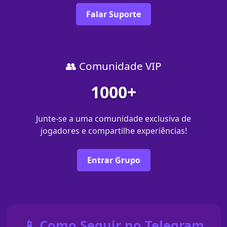
Falar Suporte
👥 Comunidade VIP
1000+
Junte-se a uma comunidade exclusiva de
jogadores e compartilhe experiências!
Entrar Grupo
📱 Como Seguir no Telegram