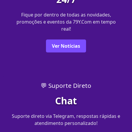
Fique por dentro de todas as novidades,
promoções e eventos da 79Y.Com em tempo
real!
Ver Notícias
💬 Suporte Direto
Chat
Suporte direto via Telegram, respostas rápidas e
atendimento personalizado!