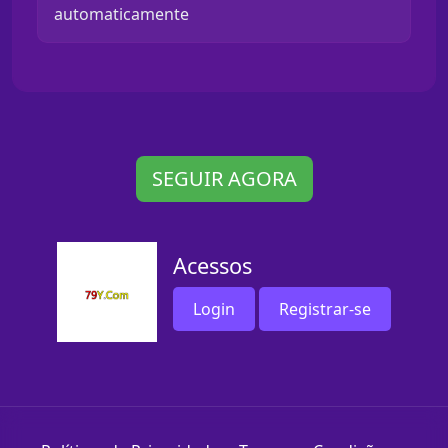
automaticamente
SEGUIR AGORA
Acessos
Login
Registrar-se