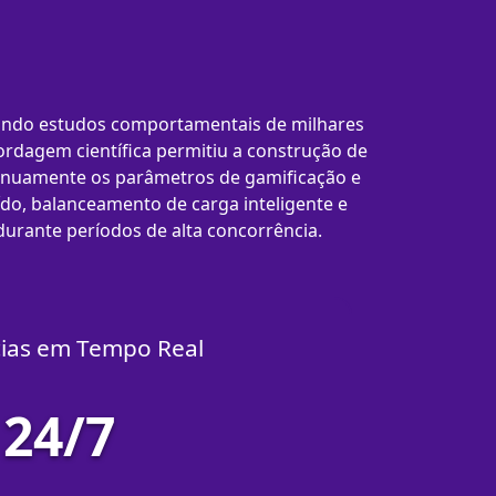
rando estudos comportamentais de milhares
ordagem científica permitiu a construção de
inuamente os parâmetros de gamificação e
ído, balanceamento de carga inteligente e
urante períodos de alta concorrência.
cias em Tempo Real
24/7