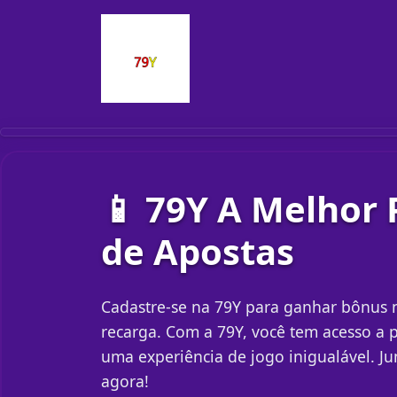
📱 79Y A Melhor
de Apostas
Cadastre-se na 79Y para ganhar bônus 
recarga. Com a 79Y, você tem acesso a 
uma experiência de jogo inigualável. J
agora!