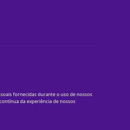
ssoais fornecidas durante o uso de nossos
 contínua da experiência de nossos