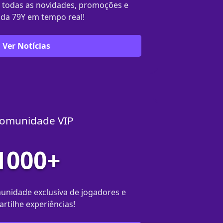
e todas as novidades, promoções e
 da 79Y em tempo real!
Ver Notícias
Comunidade VIP
1000+
unidade exclusiva de jogadores e
rtilhe experiências!