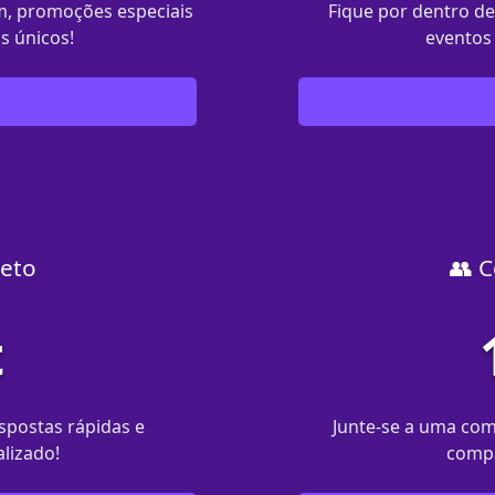
m, promoções especiais
Fique por dentro d
s únicos!
eventos
reto
👥 
t
espostas rápidas e
Junte-se a uma com
lizado!
compa