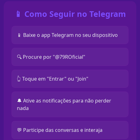
📱 Como Seguir no Telegram
📱 Baixe o app Telegram no seu dispositivo
🔍 Procure por "@79ROficial"
👆 Toque em "Entrar" ou "Join"
🔔 Ative as notificações para não perder
nada
💬 Participe das conversas e interaja