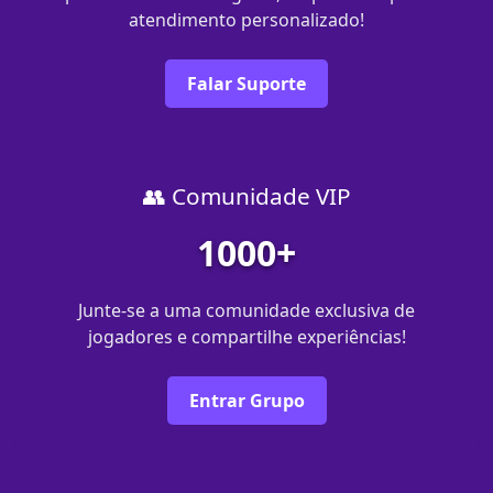
atendimento personalizado!
Falar Suporte
👥 Comunidade VIP
1000+
Junte-se a uma comunidade exclusiva de
jogadores e compartilhe experiências!
Entrar Grupo