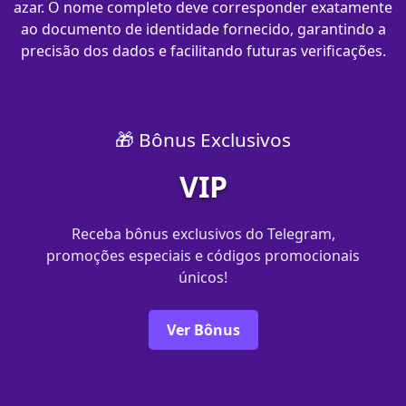
azar. O nome completo deve corresponder exatamente
ao documento de identidade fornecido, garantindo a
precisão dos dados e facilitando futuras verificações.
🎁 Bônus Exclusivos
VIP
Receba bônus exclusivos do Telegram,
promoções especiais e códigos promocionais
únicos!
Ver Bônus