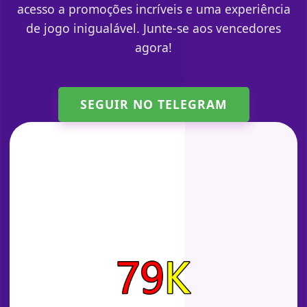
acesso a promoções incríveis e uma experiência
de jogo inigualável. Junte-se aos vencedores
agora!
SEGUIR NO TELEGRAM