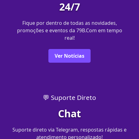
24/7
Fique por dentro de todas as novidades,
promoções e eventos da 79B.Com em tempo
real!
Ver Notícias
💬 Suporte Direto
Chat
Suporte direto via Telegram, respostas rápidas e
atendimento personalizado!