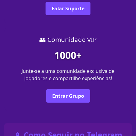
Falar Suporte
👥 Comunidade VIP
1000+
Junte-se a uma comunidade exclusiva de
jogadores e compartilhe experiências!
Entrar Grupo
📱 Como Seguir no Telegram