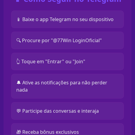
📱 Baixe o app Telegram no seu dispositivo
🔍 Procure por "@77Win LoginOficial"
👆 Toque em "Entrar" ou "Join"
🔔 Ative as notificações para não perder
nada
💬 Participe das conversas e interaja
🎁 Receba bônus exclusivos