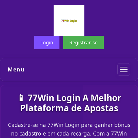
Login
Registrar-se
Menu
📱 77Win Login A Melhor
Plataforma de Apostas
Cadastre-se na 77Win Login para ganhar bônus
no cadastro e em cada recarga. Com a 77Win