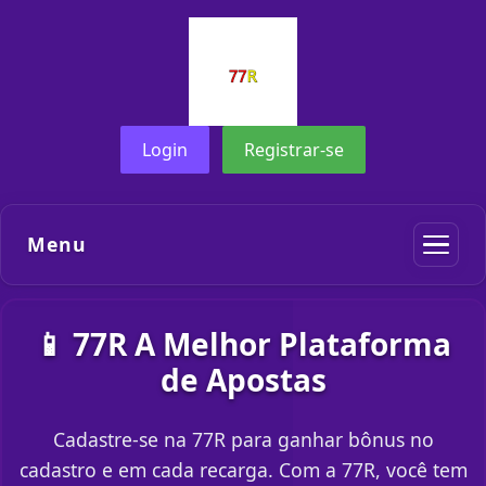
Login
Registrar-se
Menu
📱 77R A Melhor Plataforma
de Apostas
Cadastre-se na 77R para ganhar bônus no
cadastro e em cada recarga. Com a 77R, você tem