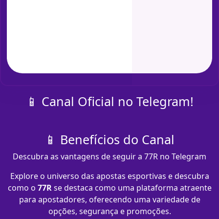
📱 Canal Oficial no Telegram!
📱 Benefícios do Canal
Descubra as vantagens de seguir a 77R no Telegram
Explore o universo das apostas esportivas e descubra
como o
77R
se destaca como uma plataforma atraente
para apostadores, oferecendo uma variedade de
opções, segurança e promoções.