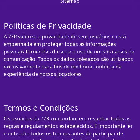
Sitemap
Políticas de Privacidade
A 77R valoriza a privacidade de seus usuários e está
empenhada em proteger todas as informações
pessoais fornecidas durante o uso de nossos canais de
comunicação. Todos os dados coletados são utilizados
exclusivamente para fins de melhoria contínua da
experiência de nossos jogadores.
Termos e Condições
Os usuários da 77R concordam em respeitar todas as
regras e regulamentos estabelecidos. É importante ler
e entender todos os termos antes de participar de