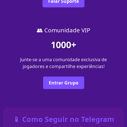
Falar Suporte
👥 Comunidade VIP
1000+
Junte-se a uma comunidade exclusiva de
jogadores e compartilhe experiências!
Entrar Grupo
📱 Como Seguir no Telegram