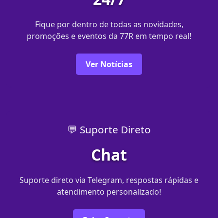
Fique por dentro de todas as novidades,
promoções e eventos da 77R em tempo real!
Ver Notícias
💬 Suporte Direto
Chat
Suporte direto via Telegram, respostas rápidas e
atendimento personalizado!