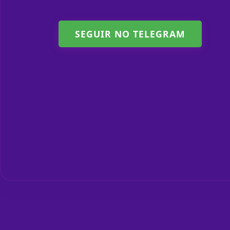
SEGUIR NO TELEGRAM