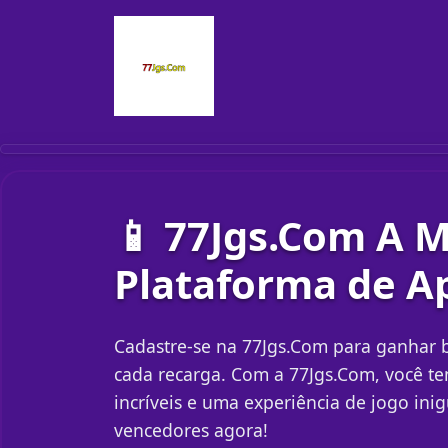
📱 77Jgs.Com A 
Plataforma de A
Cadastre-se na 77Jgs.Com para ganhar 
cada recarga. Com a 77Jgs.Com, você t
incríveis e uma experiência de jogo inig
vencedores agora!