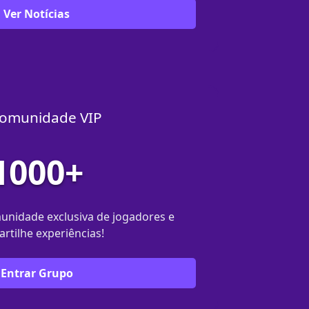
Ver Notícias
Comunidade VIP
1000+
unidade exclusiva de jogadores e
rtilhe experiências!
Entrar Grupo