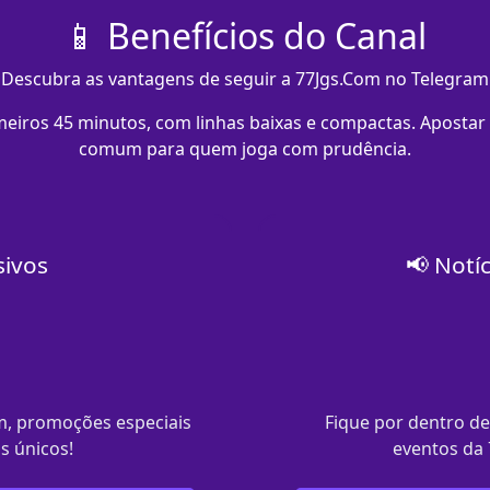
📱 Benefícios do Canal
Descubra as vantagens de seguir a 77Jgs.Com no Telegram
imeiros 45 minutos, com linhas baixas e compactas. Aposta
comum para quem joga com prudência.
sivos
📢 Notí
m, promoções especiais
Fique por dentro d
s únicos!
eventos da