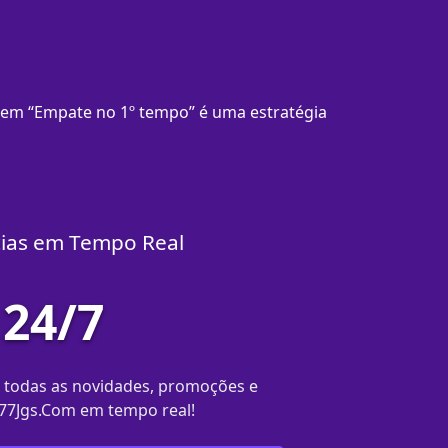
r em “Empate no 1º tempo” é uma estratégia
cias em Tempo Real
24/7
e todas as novidades, promoções e
 77Jgs.Com em tempo real!