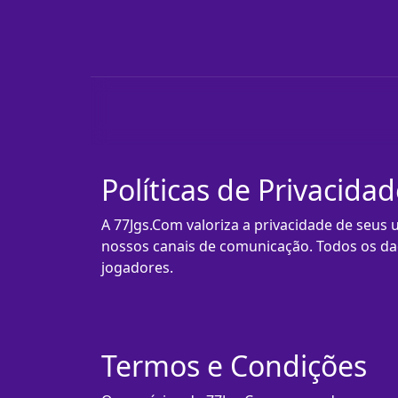
Políticas de Privacida
A 77Jgs.Com valoriza a privacidade de seus
nossos canais de comunicação. Todos os dad
jogadores.
Termos e Condições