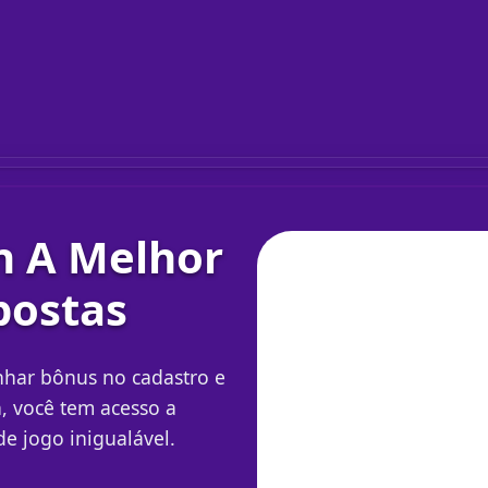
n A Melhor
postas
nhar bônus no cadastro e
, você tem acesso a
e jogo inigualável.