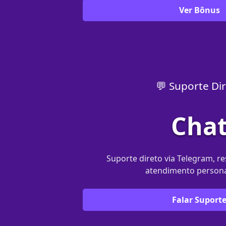
Ver Bônus
💬 Suporte Di
Cha
Suporte direto via Telegram, r
atendimento persona
Falar Suport