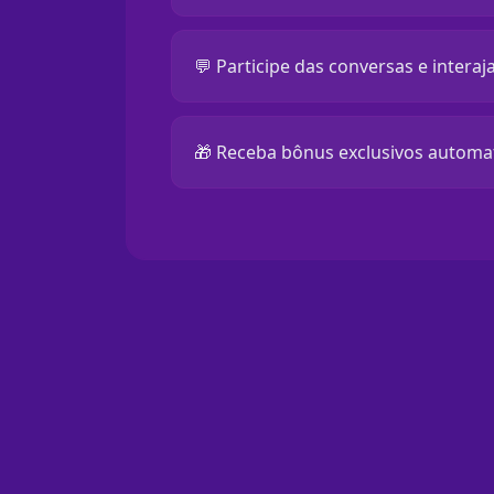
💬 Participe das conversas e interaj
🎁 Receba bônus exclusivos autom