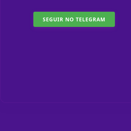
SEGUIR NO TELEGRAM