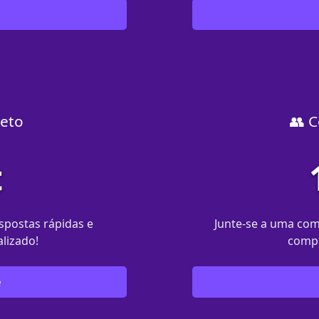
reto
👥 
t
espostas rápidas e
Junte-se a uma com
lizado!
compa
e