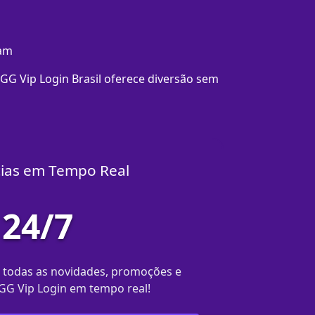
ram
GG Vip Login Brasil oferece diversão sem
cias em Tempo Real
24/7
e todas as novidades, promoções e
GG Vip Login em tempo real!