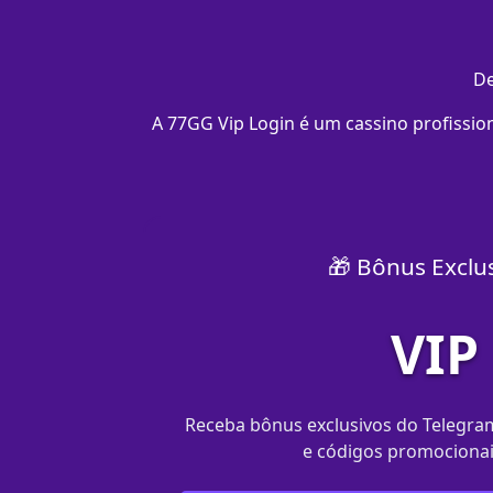
De
A 77GG Vip Login é um cassino profissio
🎁 Bônus Exclu
VIP
Receba bônus exclusivos do Telegra
e códigos promocionai