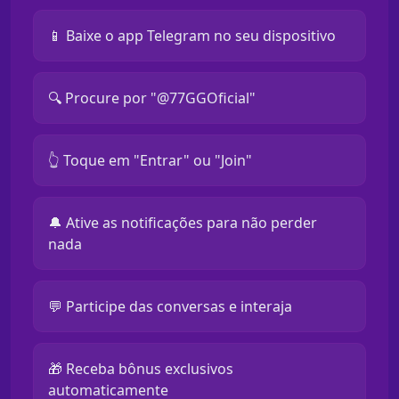
📱 Baixe o app Telegram no seu dispositivo
🔍 Procure por "@77GGOficial"
👆 Toque em "Entrar" ou "Join"
🔔 Ative as notificações para não perder
nada
💬 Participe das conversas e interaja
🎁 Receba bônus exclusivos
automaticamente