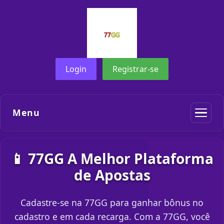
Login
Registrar-se
Menu
📱 77GG A Melhor Plataforma
de Apostas
Cadastre-se na 77GG para ganhar bônus no
cadastro e em cada recarga. Com a 77GG, você