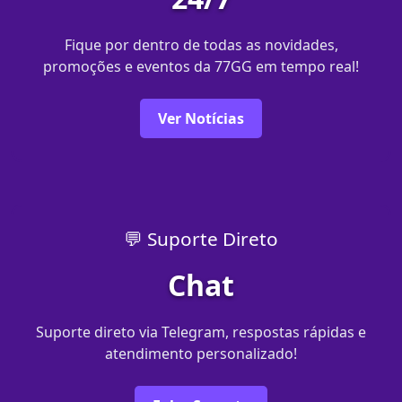
Fique por dentro de todas as novidades,
promoções e eventos da 77GG em tempo real!
Ver Notícias
💬 Suporte Direto
Chat
Suporte direto via Telegram, respostas rápidas e
atendimento personalizado!