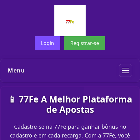
Login
Registrar-se
Menu
📱 77Fe A Melhor Plataforma
de Apostas
Cadastre-se na 77Fe para ganhar bônus no
cadastro e em cada recarga. Com a 77Fe, você