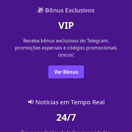
🎁 Bônus Exclusivos
VIP
Receba bônus exclusivos do Telegram,
promoções especiais e códigos promocionais
únicos!
Ver Bônus
📢 Notícias em Tempo Real
24/7