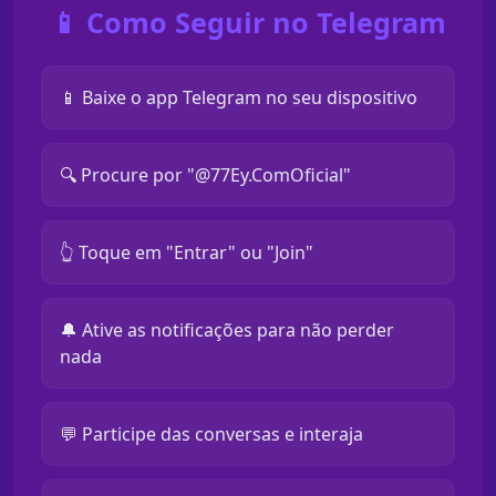
📱 Como Seguir no Telegram
📱 Baixe o app Telegram no seu dispositivo
🔍 Procure por "@77Ey.ComOficial"
👆 Toque em "Entrar" ou "Join"
🔔 Ative as notificações para não perder
nada
💬 Participe das conversas e interaja