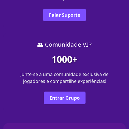
Falar Suporte
👥 Comunidade VIP
1000+
Junte-se a uma comunidade exclusiva de
jogadores e compartilhe experiências!
Entrar Grupo