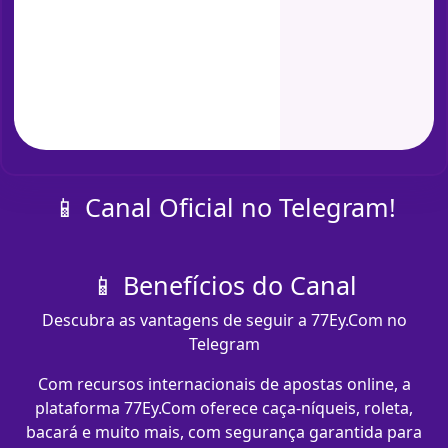
📱 Canal Oficial no Telegram!
📱 Benefícios do Canal
Descubra as vantagens de seguir a 77Ey.Com no
Telegram
Com recursos internacionais de apostas online, a
plataforma 77Ey.Com oferece caça-níqueis, roleta,
bacará e muito mais, com segurança garantida para