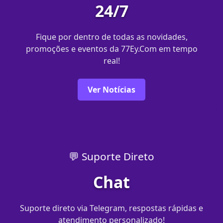
24/7
Fique por dentro de todas as novidades,
promoções e eventos da 77Ey.Com em tempo
real!
Ver Notícias
💬 Suporte Direto
Chat
Suporte direto via Telegram, respostas rápidas e
atendimento personalizado!