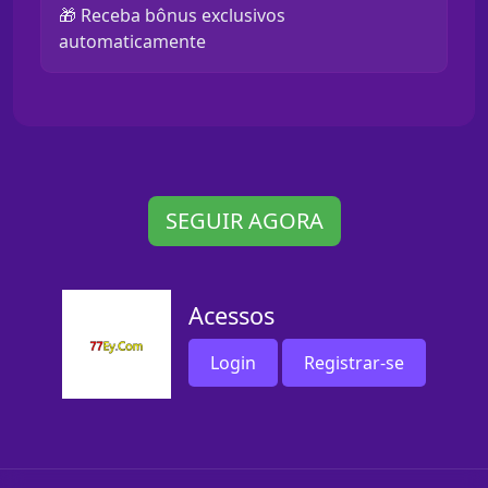
🎁 Receba bônus exclusivos
automaticamente
SEGUIR AGORA
Acessos
Login
Registrar-se