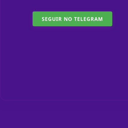
SEGUIR NO TELEGRAM