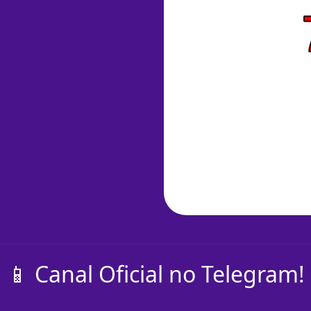
📱 Canal Oficial no Telegram!