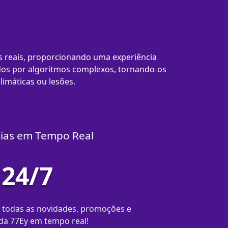
tes reais, proporcionando uma experiência
ados por algoritmos complexos, tornando-os
imáticas ou lesões.
cias em Tempo Real
24/7
e todas as novidades, promoções e
da 77Ey em tempo real!