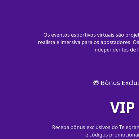
Os eventos esportivos virtuais são proje
realista e imersiva para os apostadores. 
independentes de f
🎁 Bônus Exclu
VIP
Receba bônus exclusivos do Telegra
e códigos promocionai