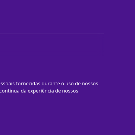
essoais fornecidas durante o uso de nossos
 contínua da experiência de nossos