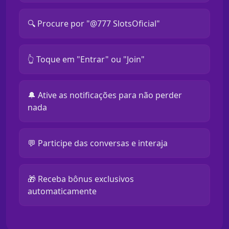
🔍 Procure por "@777 SlotsOficial"
👆 Toque em "Entrar" ou "Join"
🔔 Ative as notificações para não perder
nada
💬 Participe das conversas e interaja
🎁 Receba bônus exclusivos
automaticamente