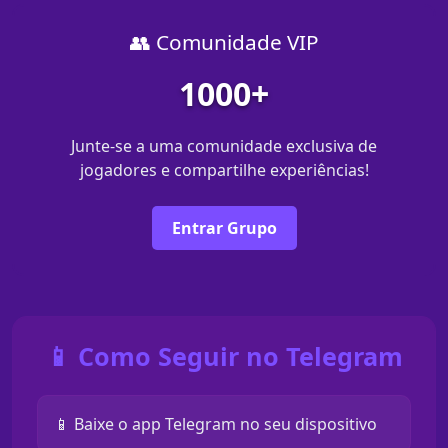
👥 Comunidade VIP
1000+
Junte-se a uma comunidade exclusiva de
jogadores e compartilhe experiências!
Entrar Grupo
📱 Como Seguir no Telegram
📱 Baixe o app Telegram no seu dispositivo