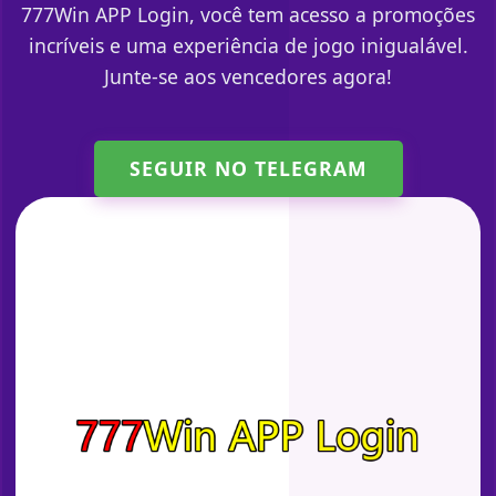
777Win APP Login, você tem acesso a promoções
incríveis e uma experiência de jogo inigualável.
Junte-se aos vencedores agora!
SEGUIR NO TELEGRAM