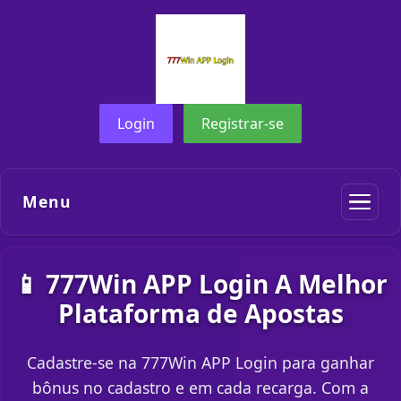
Login
Registrar-se
Menu
📱 777Win APP Login A Melhor
Plataforma de Apostas
Cadastre-se na 777Win APP Login para ganhar
bônus no cadastro e em cada recarga. Com a