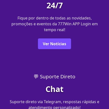
24/7
Fique por dentro de todas as novidades,
promoções e eventos da 777Win APP Login em
tempo real!
Ver Notícias
💬 Suporte Direto
Chat
Suporte direto via Telegram, respostas rápidas e
atendimento personalizado!