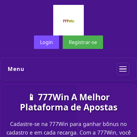
Login
Registrar-se
Menu
📱 777Win A Melhor
Plataforma de Apostas
Cadastre-se na 777Win para ganhar bônus no
cadastro e em cada recarga. Com a 777Win, você