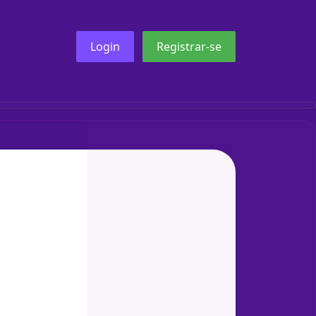
Login
Registrar-se