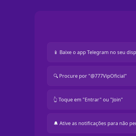
📱 Baixe o app Telegram no seu disp
🔍 Procure por "@777VipOficial"
👆 Toque em "Entrar" ou "Join"
🔔 Ative as notificações para não p