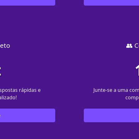
reto
👥 
t
espostas rápidas e
Junte-se a uma com
lizado!
compa
e