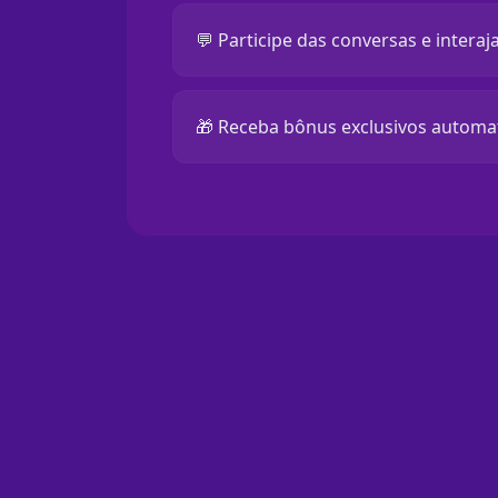
💬 Participe das conversas e interaj
🎁 Receba bônus exclusivos autom