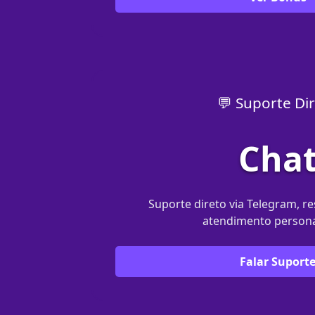
💬 Suporte Di
Cha
Suporte direto via Telegram, r
atendimento persona
Falar Suport