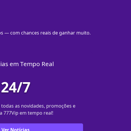
ios — com chances reais de ganhar muito.
cias em Tempo Real
24/7
e todas as novidades, promoções e
a 777Vip em tempo real!
Ver Notícias