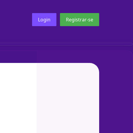
Login
Registrar-se