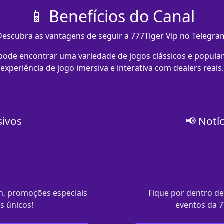
📱 Benefícios do Canal
Descubra as vantagens de seguir a 777Tiger Vip no Telegra
ê pode encontrar uma variedade de jogos clássicos e popul
experiência de jogo imersiva e interativa com dealers reais.
sivos
📢 Notí
m, promoções especiais
Fique por dentro d
s únicos!
eventos da 7