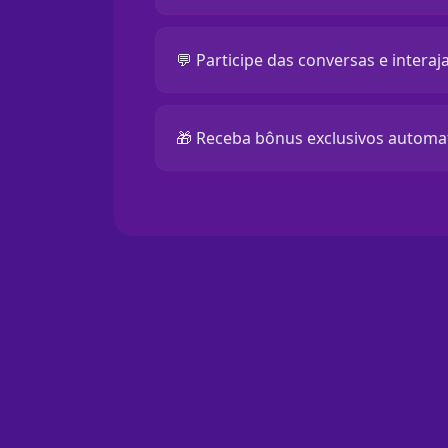
💬 Participe das conversas e interaj
🎁 Receba bônus exclusivos autom