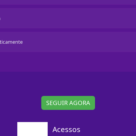
a
aticamente
SEGUIR AGORA
Acessos