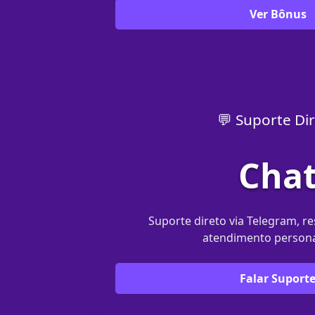
Ver Bônus
💬 Suporte Di
Cha
Suporte direto via Telegram, r
atendimento persona
Falar Suport