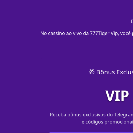
No cassino ao vivo da 777Tiger Vip, voc
🎁 Bônus Exclu
VIP
Receba bônus exclusivos do Telegra
e códigos promocionai