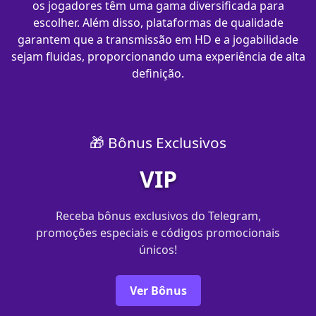
os jogadores têm uma gama diversificada para
escolher. Além disso, plataformas de qualidade
garantem que a transmissão em HD e a jogabilidade
sejam fluidas, proporcionando uma experiência de alta
definição.
🎁 Bônus Exclusivos
VIP
Receba bônus exclusivos do Telegram,
promoções especiais e códigos promocionais
únicos!
Ver Bônus