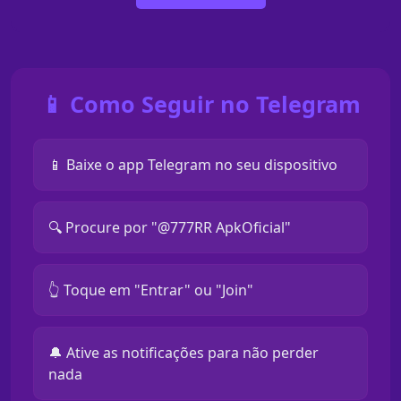
📱 Como Seguir no Telegram
📱 Baixe o app Telegram no seu dispositivo
🔍 Procure por "@777RR ApkOficial"
👆 Toque em "Entrar" ou "Join"
🔔 Ative as notificações para não perder
nada