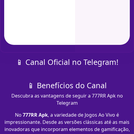
📱 Canal Oficial no Telegram!
📱 Benefícios do Canal
Descubra as vantagens de seguir a 777RR Apk no
Telegram
No
777RR Apk
, a variedade de Jogos Ao Vivo é
impressionante. Desde as versões clássicas até as mais
inovadoras que incorporam elementos de gamificação,