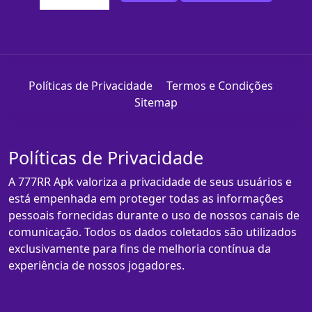
Políticas de Privacidade
Termos e Condições
Sitemap
Políticas de Privacidade
A 777RR Apk valoriza a privacidade de seus usuários e
está empenhada em proteger todas as informações
pessoais fornecidas durante o uso de nossos canais de
comunicação. Todos os dados coletados são utilizados
exclusivamente para fins de melhoria contínua da
experiência de nossos jogadores.