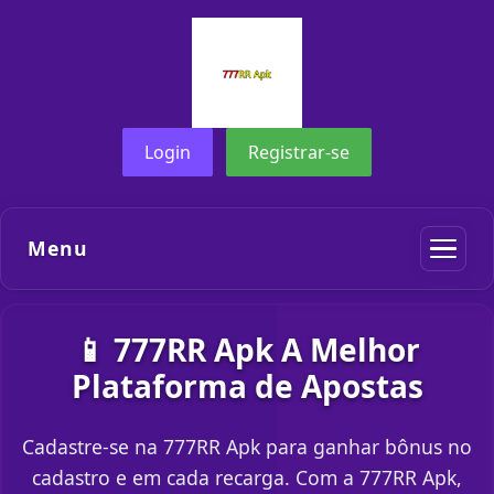
Login
Registrar-se
Menu
📱 777RR Apk A Melhor
Plataforma de Apostas
Cadastre-se na 777RR Apk para ganhar bônus no
cadastro e em cada recarga. Com a 777RR Apk,