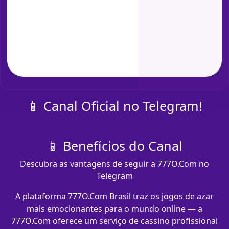
📱 Canal Oficial no Telegram!
📱 Benefícios do Canal
Descubra as vantagens de seguir a 777O.Com no
Telegram
A plataforma 777O.Com Brasil traz os jogos de azar
mais emocionantes para o mundo online — a
777O.Com oferece um serviço de cassino profissional