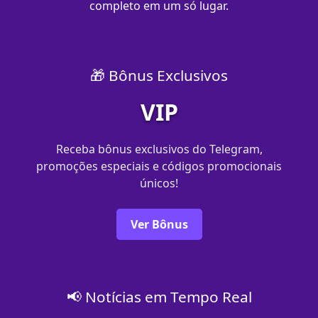
completo em um só lugar.
🎁 Bônus Exclusivos
VIP
Receba bônus exclusivos do Telegram,
promoções especiais e códigos promocionais
únicos!
Ver Bônus
📢 Notícias em Tempo Real