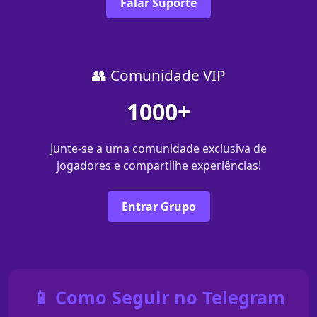
Falar Suporte
👥 Comunidade VIP
1000+
Junte-se a uma comunidade exclusiva de
jogadores e compartilhe experiências!
Entrar Grupo
📱 Como Seguir no Telegram