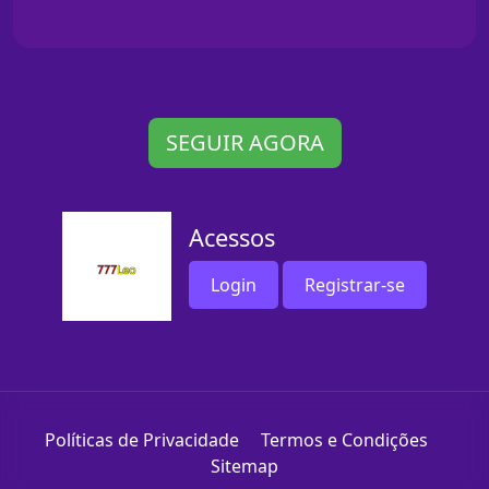
SEGUIR AGORA
Acessos
Login
Registrar-se
Políticas de Privacidade
Termos e Condições
Sitemap