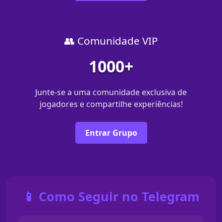
👥 Comunidade VIP
1000+
Junte-se a uma comunidade exclusiva de
jogadores e compartilhe experiências!
Entrar Grupo
📱 Como Seguir no Telegram