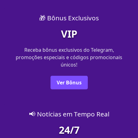
🎁 Bônus Exclusivos
VIP
Receba bônus exclusivos do Telegram,
promoções especiais e códigos promocionais
únicos!
Ver Bônus
📢 Notícias em Tempo Real
24/7