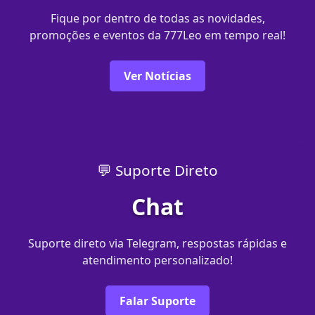
Fique por dentro de todas as novidades,
promoções e eventos da 777Leo em tempo real!
Ver Notícias
💬 Suporte Direto
Chat
Suporte direto via Telegram, respostas rápidas e
atendimento personalizado!
Falar Suporte