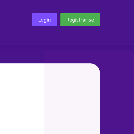
Login
Registrar-se