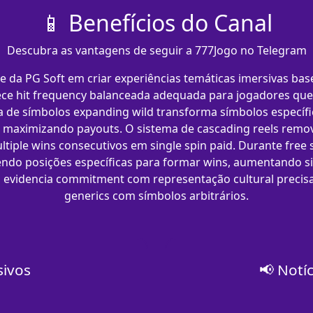
📱 Benefícios do Canal
Descubra as vantagens de seguir a 777Jogo no Telegram
 da PG Soft em criar experiências temáticas imersivas bas
erece hit frequency balanceada adequada para jogadores q
de símbolos expanding wild transforma símbolos específic
 maximizando payouts. O sistema de cascading reels remo
ltiple wins consecutivos em single spin paid. Durante free 
do posições específicas para formar wins, aumentando sign
ca evidencia commitment com representação cultural precisa, 
generics com símbolos arbitrários.
sivos
📢 Notí