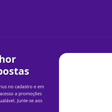
lhor
postas
nus no cadastro e em
 acesso a promoções
ualável. Junte-se aos