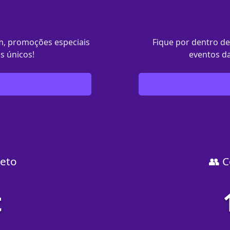
m, promoções especiais
Fique por dentro d
s únicos!
eventos d
reto
👥 
t