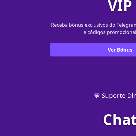
VIP
Receba bônus exclusivos do Telegra
e códigos promocionai
Ver Bônus
💬 Suporte Di
Cha