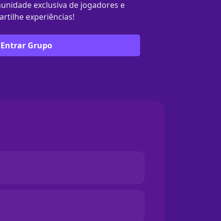
unidade exclusiva de jogadores e
rtilhe experiências!
Entrar Grupo