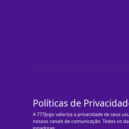
Políticas de Privacida
A 777Jogo valoriza a privacidade de seus u
nossos canais de comunicação. Todos os dad
jogadores.