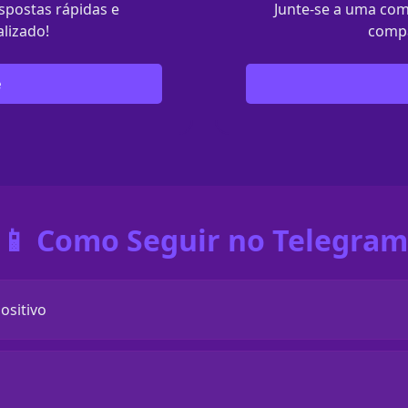
espostas rápidas e
Junte-se a uma com
lizado!
compa
e
📱 Como Seguir no Telegram
ositivo