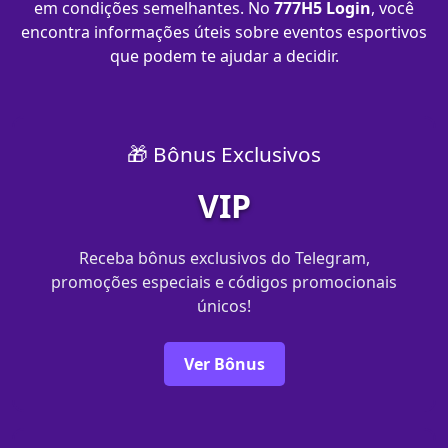
em condições semelhantes. No
777H5 Login
, você
encontra informações úteis sobre eventos esportivos
que podem te ajudar a decidir.
🎁 Bônus Exclusivos
VIP
Receba bônus exclusivos do Telegram,
promoções especiais e códigos promocionais
únicos!
Ver Bônus