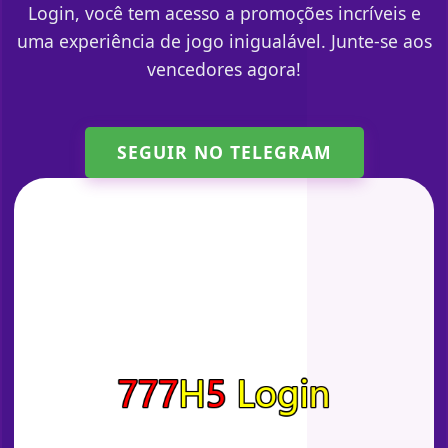
Login, você tem acesso a promoções incríveis e
uma experiência de jogo inigualável. Junte-se aos
vencedores agora!
SEGUIR NO TELEGRAM