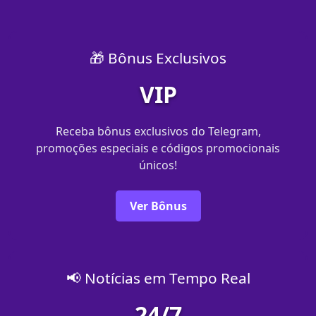
🎁 Bônus Exclusivos
VIP
Receba bônus exclusivos do Telegram,
promoções especiais e códigos promocionais
únicos!
Ver Bônus
📢 Notícias em Tempo Real
24/7