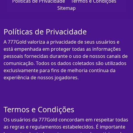
Políticas de Privacidade
Termos e Condições
Sitemap
Políticas de Privacidade
A 777Gold valoriza a privacidade de seus usuários e
está empenhada em proteger todas as informações
pessoais fornecidas durante o uso de nossos canais de
comunicação. Todos os dados coletados são utilizados
exclusivamente para fins de melhoria contínua da
experiência de nossos jogadores.
Termos e Condições
Os usuários da 777Gold concordam em respeitar todas
as regras e regulamentos estabelecidos. É importante