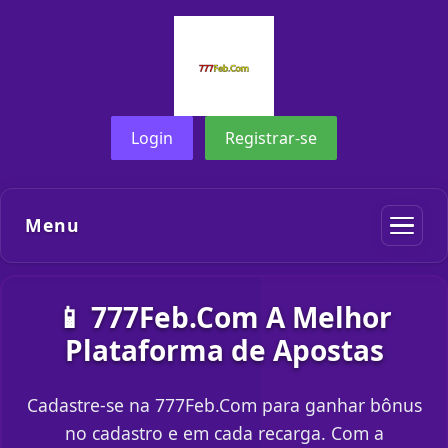
Login
Registrar-se
Menu
📱 777Feb.Com A Melhor
Plataforma de Apostas
Cadastre-se na 777Feb.Com para ganhar bônus
no cadastro e em cada recarga. Com a