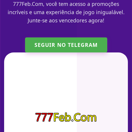
777Feb.Com, você tem acesso a promoções
incríveis e uma experiência de jogo inigualável.
Junte-se aos vencedores agora!
SEGUIR NO TELEGRAM