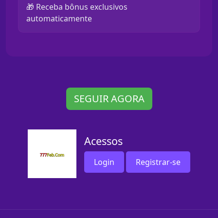
🎁 Receba bônus exclusivos
automaticamente
SEGUIR AGORA
Acessos
Login
Registrar-se