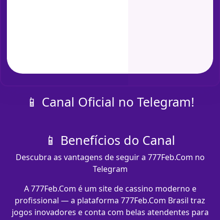
📱 Canal Oficial no Telegram!
📱 Benefícios do Canal
Descubra as vantagens de seguir a 777Feb.Com no
Telegram
A 777Feb.Com é um site de cassino moderno e
profissional — a plataforma 777Feb.Com Brasil traz
jogos inovadores e conta com belas atendentes para