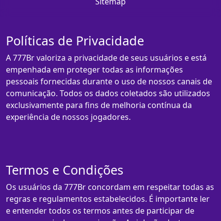
Sitemap
Políticas de Privacidade
A 777Br valoriza a privacidade de seus usuários e está
empenhada em proteger todas as informações
pessoais fornecidas durante o uso de nossos canais de
comunicação. Todos os dados coletados são utilizados
exclusivamente para fins de melhoria contínua da
experiência de nossos jogadores.
Termos e Condições
Os usuários da 777Br concordam em respeitar todas as
regras e regulamentos estabelecidos. É importante ler
e entender todos os termos antes de participar de