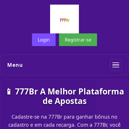
Login
Registrar-se
Menu
📱 777Br A Melhor Plataforma
de Apostas
Cadastre-se na 777Br para ganhar bônus no
cadastro e em cada recarga. Com a 777Br, você