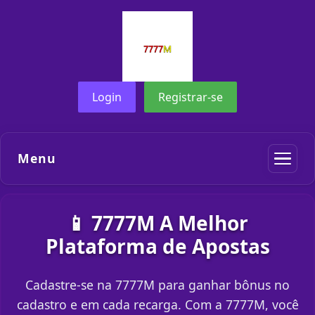
Login
Registrar-se
Menu
📱 7777M A Melhor
Plataforma de Apostas
Cadastre-se na 7777M para ganhar bônus no
cadastro e em cada recarga. Com a 7777M, você