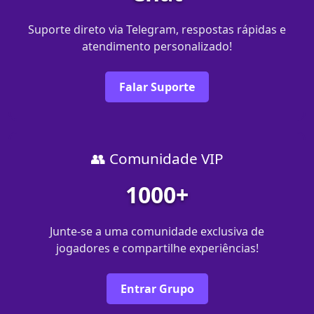
Suporte direto via Telegram, respostas rápidas e
atendimento personalizado!
Falar Suporte
👥 Comunidade VIP
1000+
Junte-se a uma comunidade exclusiva de
jogadores e compartilhe experiências!
Entrar Grupo