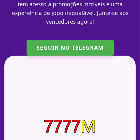
tem acesso a promoções incríveis e uma
experiência de jogo inigualável. Junte-se aos
vencedores agora!
SEGUIR NO TELEGRAM