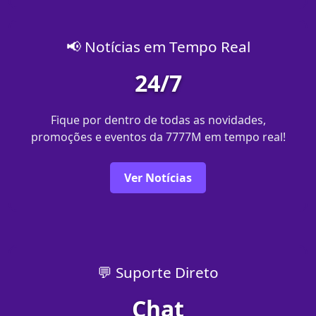
📢 Notícias em Tempo Real
24/7
Fique por dentro de todas as novidades,
promoções e eventos da 7777M em tempo real!
Ver Notícias
💬 Suporte Direto
Chat