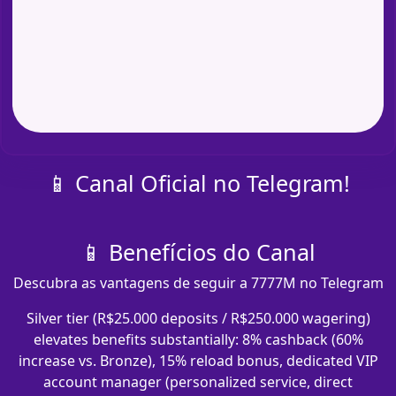
📱 Canal Oficial no Telegram!
📱 Benefícios do Canal
Descubra as vantagens de seguir a 7777M no Telegram
Silver tier (R$25.000 deposits / R$250.000 wagering)
elevates benefits substantially: 8% cashback (60%
increase vs. Bronze), 15% reload bonus, dedicated VIP
account manager (personalized service, direct