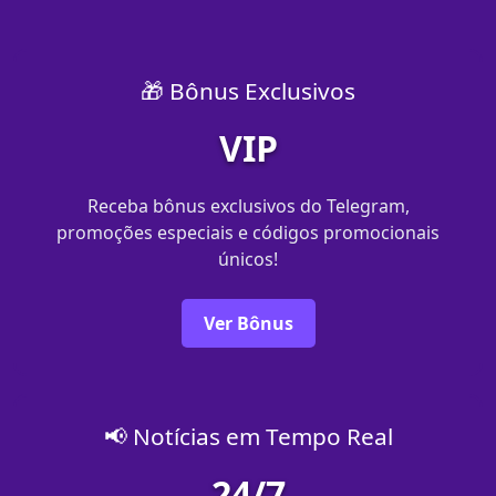
🎁 Bônus Exclusivos
VIP
Receba bônus exclusivos do Telegram,
promoções especiais e códigos promocionais
únicos!
Ver Bônus
📢 Notícias em Tempo Real
24/7