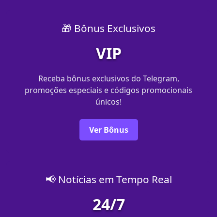
🎁 Bônus Exclusivos
VIP
Receba bônus exclusivos do Telegram,
promoções especiais e códigos promocionais
únicos!
Ver Bônus
📢 Notícias em Tempo Real
24/7