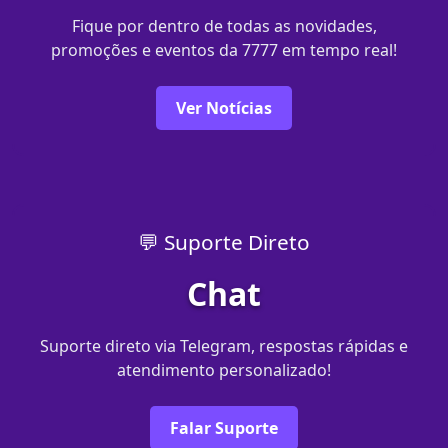
Fique por dentro de todas as novidades,
promoções e eventos da 7777 em tempo real!
Ver Notícias
💬 Suporte Direto
Chat
Suporte direto via Telegram, respostas rápidas e
atendimento personalizado!
Falar Suporte