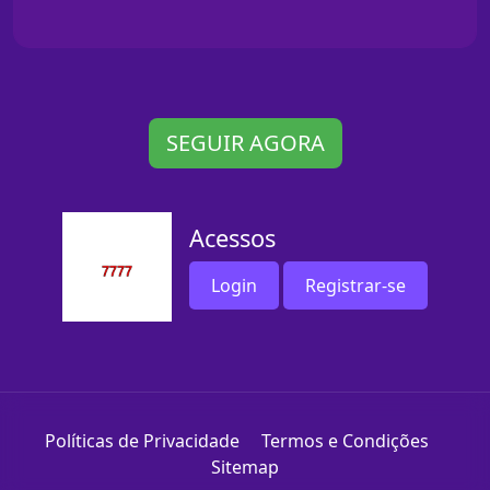
SEGUIR AGORA
Acessos
Login
Registrar-se
Políticas de Privacidade
Termos e Condições
Sitemap