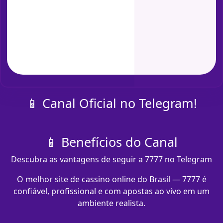
📱 Canal Oficial no Telegram!
📱 Benefícios do Canal
Descubra as vantagens de seguir a 7777 no Telegram
O melhor site de cassino online do Brasil — 7777 é
confiável, profissional e com apostas ao vivo em um
ambiente realista.