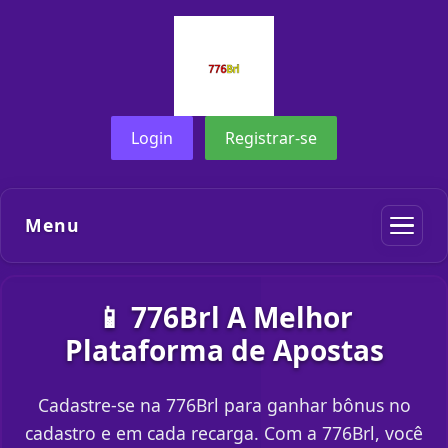
Login
Registrar-se
Menu
📱 776Brl A Melhor
Plataforma de Apostas
Cadastre-se na 776Brl para ganhar bônus no
cadastro e em cada recarga. Com a 776Brl, você