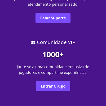
atendimento personalizado!
Falar Suporte
👥 Comunidade VIP
1000+
Junte-se a uma comunidade exclusiva de
jogadores e compartilhe experiências!
Entrar Grupo