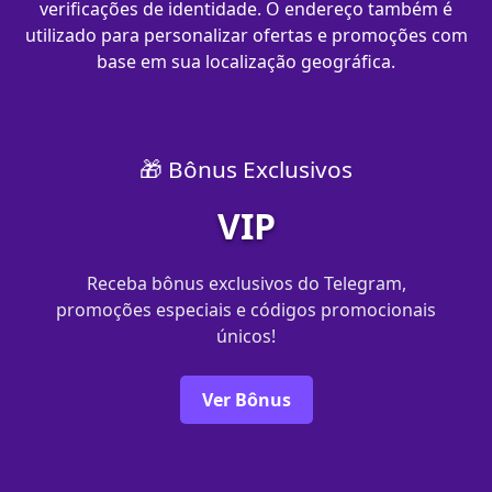
verificações de identidade. O endereço também é
utilizado para personalizar ofertas e promoções com
base em sua localização geográfica.
🎁 Bônus Exclusivos
VIP
Receba bônus exclusivos do Telegram,
promoções especiais e códigos promocionais
únicos!
Ver Bônus