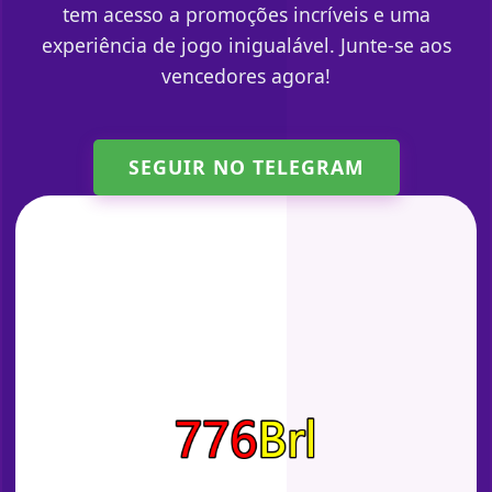
tem acesso a promoções incríveis e uma
experiência de jogo inigualável. Junte-se aos
vencedores agora!
SEGUIR NO TELEGRAM