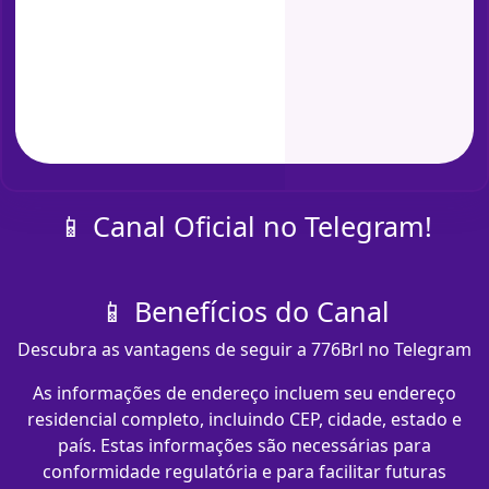
📱 Canal Oficial no Telegram!
📱 Benefícios do Canal
Descubra as vantagens de seguir a 776Brl no Telegram
As informações de endereço incluem seu endereço
residencial completo, incluindo CEP, cidade, estado e
país. Estas informações são necessárias para
conformidade regulatória e para facilitar futuras