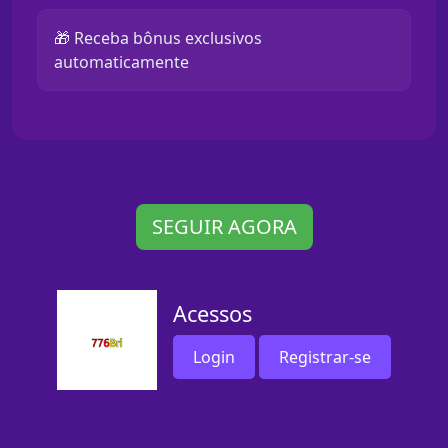
🎁 Receba bônus exclusivos
automaticamente
SEGUIR AGORA
Acessos
Login
Registrar-se