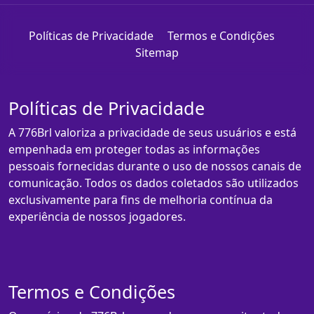
Políticas de Privacidade
Termos e Condições
Sitemap
Políticas de Privacidade
A 776Brl valoriza a privacidade de seus usuários e está
empenhada em proteger todas as informações
pessoais fornecidas durante o uso de nossos canais de
comunicação. Todos os dados coletados são utilizados
exclusivamente para fins de melhoria contínua da
experiência de nossos jogadores.
Termos e Condições