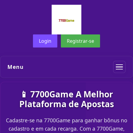
Login
Registrar-se
Menu
📱 7700Game A Melhor
Plataforma de Apostas
Cadastre-se na 7700Game para ganhar bônus no
cadastro e em cada recarga. Com a 7700Game,