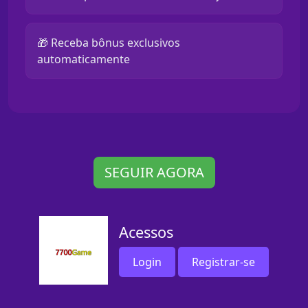
🎁 Receba bônus exclusivos
automaticamente
SEGUIR AGORA
Acessos
Login
Registrar-se