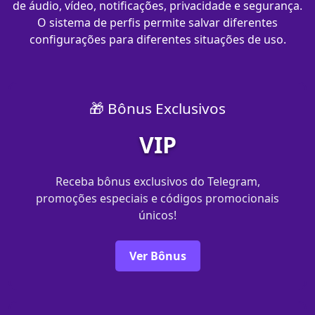
de áudio, vídeo, notificações, privacidade e segurança.
O sistema de perfis permite salvar diferentes
configurações para diferentes situações de uso.
🎁 Bônus Exclusivos
VIP
Receba bônus exclusivos do Telegram,
promoções especiais e códigos promocionais
únicos!
Ver Bônus