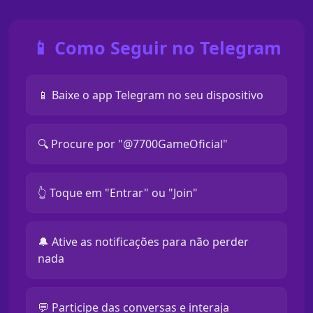
📱 Como Seguir no Telegram
📱 Baixe o app Telegram no seu dispositivo
🔍 Procure por "@7700GameOficial"
👆 Toque em "Entrar" ou "Join"
🔔 Ative as notificações para não perder
nada
💬 Participe das conversas e interaja