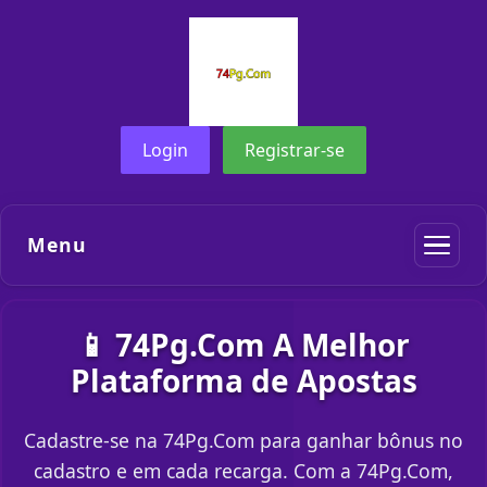
Login
Registrar-se
Menu
📱 74Pg.Com A Melhor
Plataforma de Apostas
Cadastre-se na 74Pg.Com para ganhar bônus no
cadastro e em cada recarga. Com a 74Pg.Com,