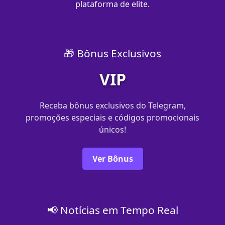
plataforma de elite.
🎁 Bônus Exclusivos
VIP
Receba bônus exclusivos do Telegram,
promoções especiais e códigos promocionais
únicos!
Ver Bônus
📢 Notícias em Tempo Real