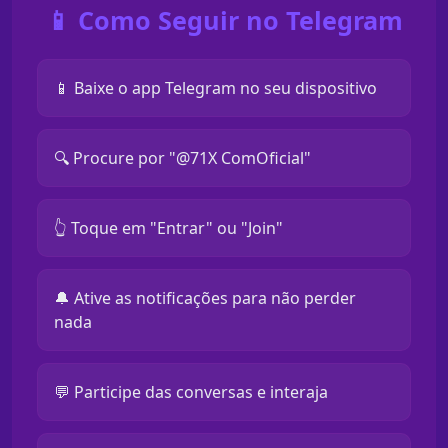
📱 Como Seguir no Telegram
📱 Baixe o app Telegram no seu dispositivo
🔍 Procure por "@71X ComOficial"
👆 Toque em "Entrar" ou "Join"
🔔 Ative as notificações para não perder
nada
💬 Participe das conversas e interaja