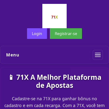
Login
Registrar-se
Menu
📱 71X A Melhor Plataforma
de Apostas
Cadastre-se na 71X para ganhar bônus no
cadastro e em cada recarga. Com a 71X, você tem