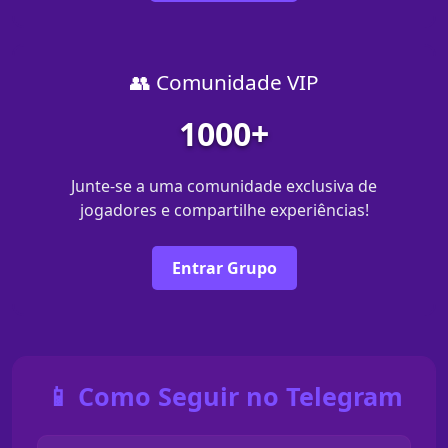
👥 Comunidade VIP
1000+
Junte-se a uma comunidade exclusiva de
jogadores e compartilhe experiências!
Entrar Grupo
📱 Como Seguir no Telegram