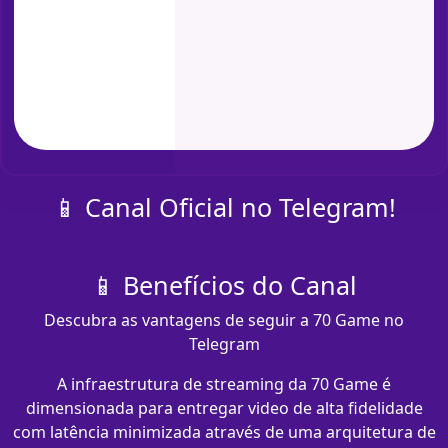
📱 Canal Oficial no Telegram!
📱 Benefícios do Canal
Descubra as vantagens de seguir a 70 Game no
Telegram
A infraestrutura de streaming da 70 Game é
dimensionada para entregar video de alta fidelidade
com latência minimizada através de uma arquitetura de