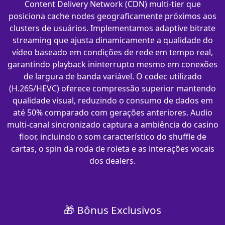
Content Delivery Network (CDN) multi-tier que
posiciona cache nodes geograficamente próximos aos
clusters de usuários. Implementamos adaptive bitrate
streaming que ajusta dinamicamente a qualidade do
vídeo baseado em condições de rede em tempo real,
garantindo playback ininterrupto mesmo em conexões
de largura de banda variável. O codec utilizado
(H.265/HEVC) oferece compressão superior mantendo
qualidade visual, reduzindo o consumo de dados em
até 50% comparado com gerações anteriores. Audio
multi-canal sincronizado captura a ambiência do casino
floor, incluindo o som característico do shuffle de
cartas, o spin da roda de roleta e as interações vocais
dos dealers.
🎁 Bônus Exclusivos