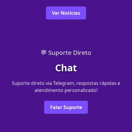
Ver Notícias
💬 Suporte Direto
Chat
Suporte direto via Telegram, respostas rápidas e
atendimento personalizado!
Falar Suporte