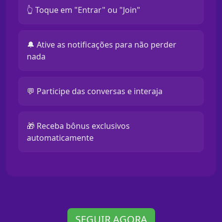
👆 Toque em "Entrar" ou "Join"
🔔 Ative as notificações para não perder
nada
💬 Participe das conversas e interaja
🎁 Receba bônus exclusivos
automaticamente
SEGUIR AGORA