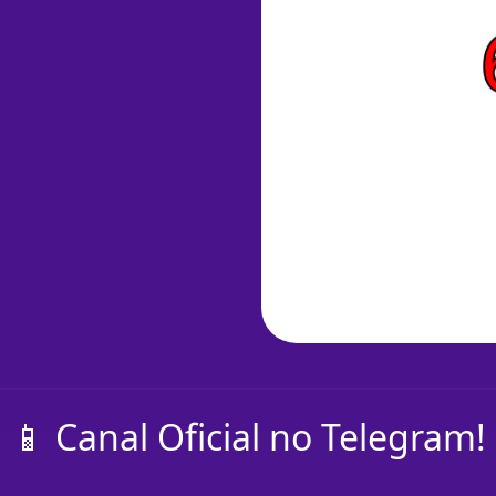
📱 Canal Oficial no Telegram!