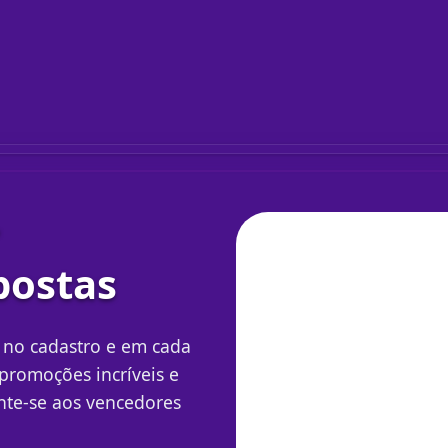
postas
 no cadastro e em cada
promoções incríveis e
unte-se aos vencedores