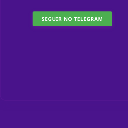
SEGUIR NO TELEGRAM