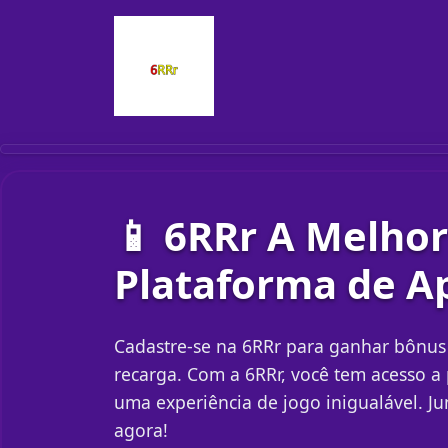
📱 6RRr A Melhor
Plataforma de A
Cadastre-se na 6RRr para ganhar bônus
recarga. Com a 6RRr, você tem acesso a 
uma experiência de jogo inigualável. J
agora!