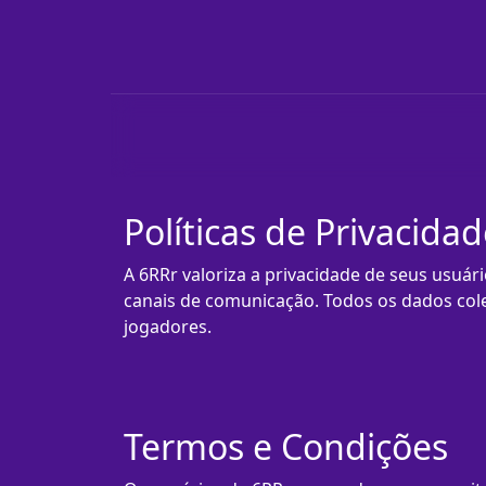
Políticas de Privacida
A 6RRr valoriza a privacidade de seus usuá
canais de comunicação. Todos os dados cole
jogadores.
Termos e Condições