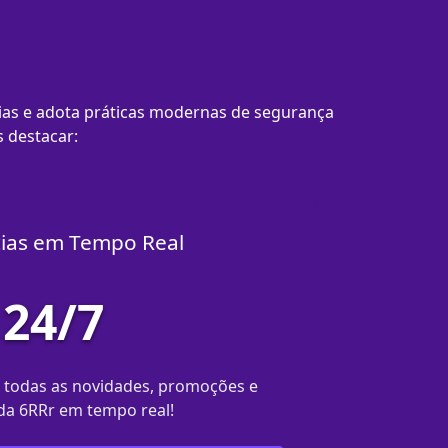
ias e adota práticas modernas de segurança
 destacar:
cias em Tempo Real
24/7
e todas as novidades, promoções e
da 6RRr em tempo real!