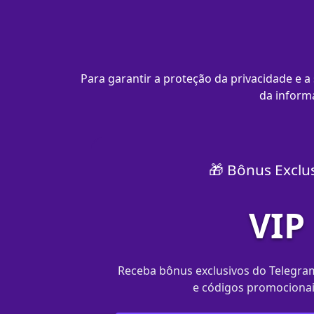
Para garantir a proteção da privacidade e 
da inform
🎁 Bônus Exclu
VIP
Receba bônus exclusivos do Telegra
e códigos promocionai