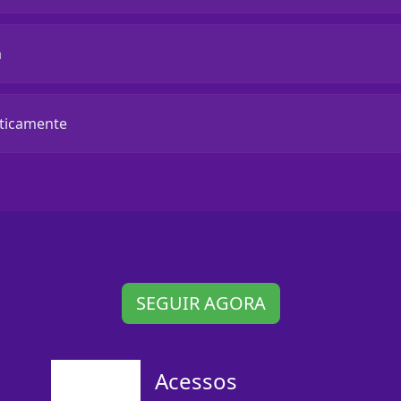
a
aticamente
SEGUIR AGORA
Acessos