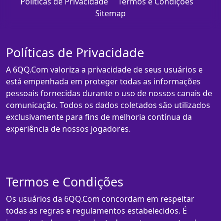
Políticas de Privacidade
Termos e Condições
Sitemap
Políticas de Privacidade
A 6QQ.Com valoriza a privacidade de seus usuários e
está empenhada em proteger todas as informações
pessoais fornecidas durante o uso de nossos canais de
comunicação. Todos os dados coletados são utilizados
exclusivamente para fins de melhoria contínua da
experiência de nossos jogadores.
Termos e Condições
Os usuários da 6QQ.Com concordam em respeitar
todas as regras e regulamentos estabelecidos. É