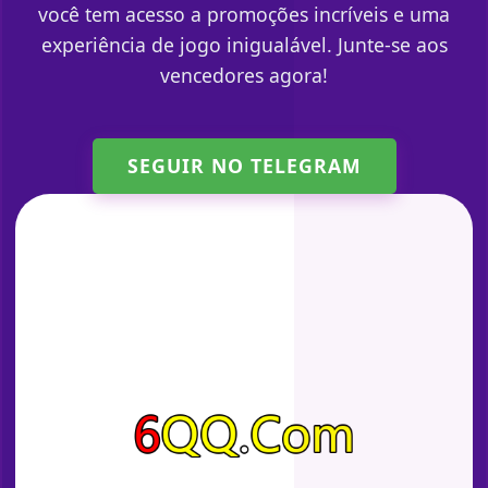
você tem acesso a promoções incríveis e uma
experiência de jogo inigualável. Junte-se aos
vencedores agora!
SEGUIR NO TELEGRAM