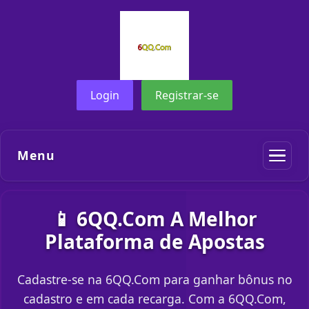
Login
Registrar-se
Menu
📱 6QQ.Com A Melhor
Plataforma de Apostas
Cadastre-se na 6QQ.Com para ganhar bônus no
cadastro e em cada recarga. Com a 6QQ.Com,