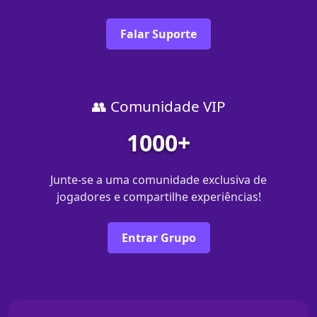
Falar Suporte
👥 Comunidade VIP
1000+
Junte-se a uma comunidade exclusiva de
jogadores e compartilhe experiências!
Entrar Grupo