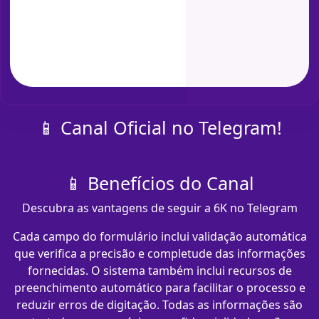
📱 Canal Oficial no Telegram!
📱 Benefícios do Canal
Descubra as vantagens de seguir a 6K no Telegram
Cada campo do formulário inclui validação automática
que verifica a precisão e completude das informações
fornecidas. O sistema também inclui recursos de
preenchimento automático para facilitar o processo e
reduzir erros de digitação. Todas as informações são