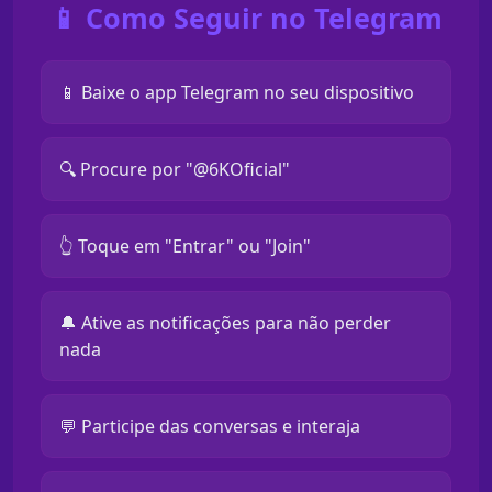
📱 Como Seguir no Telegram
📱 Baixe o app Telegram no seu dispositivo
🔍 Procure por "@6KOficial"
👆 Toque em "Entrar" ou "Join"
🔔 Ative as notificações para não perder
nada
💬 Participe das conversas e interaja