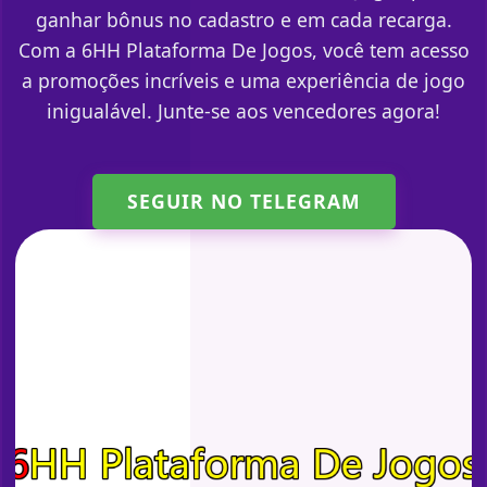
ganhar bônus no cadastro e em cada recarga.
Com a 6HH Plataforma De Jogos, você tem acesso
a promoções incríveis e uma experiência de jogo
inigualável. Junte-se aos vencedores agora!
SEGUIR NO TELEGRAM