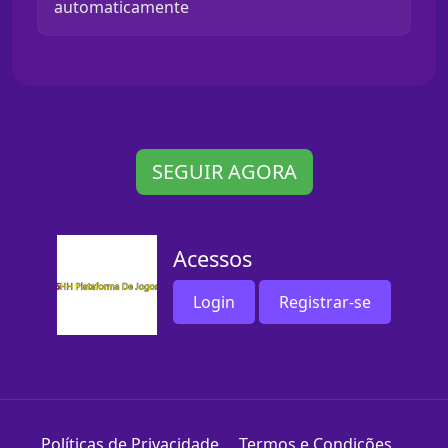
automaticamente
SEGUIR AGORA
Acessos
Login
Registrar-se
Políticas de Privacidade
Termos e Condições