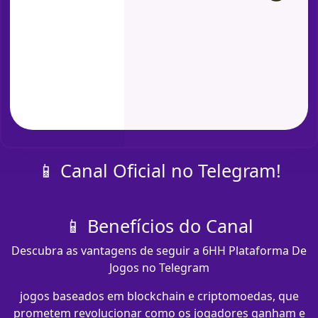
📱 Canal Oficial no Telegram!
📱 Benefícios do Canal
Descubra as vantagens de seguir a 6HH Plataforma De
Jogos no Telegram
jogos baseados em blockchain e criptomoedas, que
prometem revolucionar como os jogadores ganham e