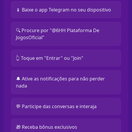
📱 Baixe o app Telegram no seu dispositivo
🔍 Procure por "@6HH Plataforma De
JogosOficial"
👆 Toque em "Entrar" ou "Join"
🔔 Ative as notificações para não perder
nada
💬 Participe das conversas e interaja
🎁 Receba bônus exclusivos